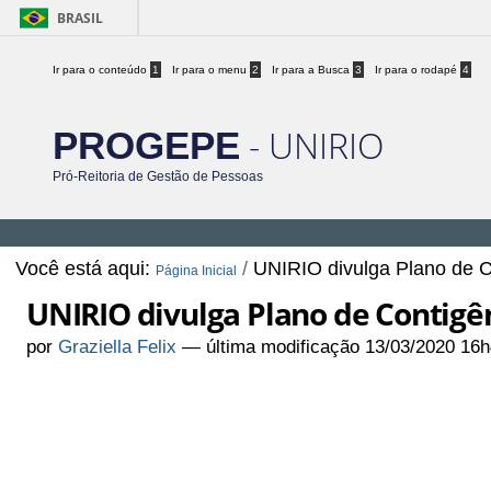
BRASIL
Ir para o conteúdo
1
Ir para o menu
2
Ir para a Busca
3
Ir para o rodapé
4
- UNIRIO
PROGEPE
Pró-Reitoria de Gestão de Pessoas
Você está aqui:
/
UNIRIO divulga Plano de 
Página Inicial
UNIRIO divulga Plano de Contigê
por
Graziella Felix
—
última modificação
13/03/2020 16h