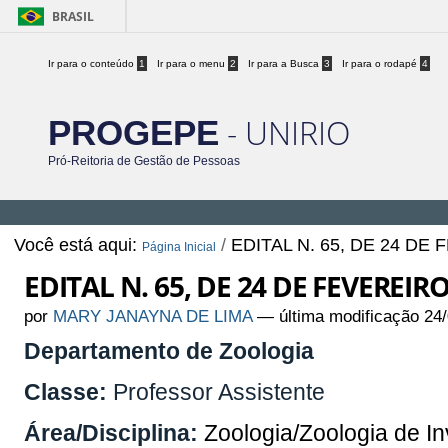
BRASIL
Ir para o conteúdo
1
Ir para o menu
2
Ir para a Busca
3
Ir para o rodapé
4
- UNIRIO
PROGEPE
Pró-Reitoria de Gestão de Pessoas
Você está aqui:
/
EDITAL N. 65, DE 24 DE
Página Inicial
EDITAL N. 65, DE 24 DE FEVEREIR
por
MARY JANAYNA DE LIMA
—
última modificação
24/
Departamento de Zoologia
Classe:
Professor Assistente
Área/Disciplina:
Zoologia/Zoologia de In