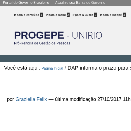
Portal do Governo Brasileiro
Atualize sua Barra de Governo
Ir para o conteúdo
1
Ir para o menu
2
Ir para a Busca
3
Ir para o rodapé
4
- UNIRIO
PROGEPE
Pró-Reitoria de Gestão de Pessoas
Você está aqui:
/
DAP informa o prazo para
Página Inicial
DAP informa o prazo para solicita
Novembro
por
Graziella Felix
—
última modificação
27/10/2017 11h