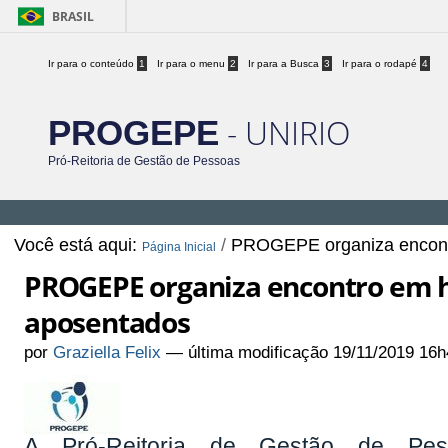
BRASIL
Ir para o conteúdo
1
Ir para o menu
2
Ir para a Busca
3
Ir para o rodapé
4
- UNIRIO
PROGEPE
Pró-Reitoria de Gestão de Pessoas
Você está aqui:
/
PROGEPE organiza encont
Página Inicial
PROGEPE organiza encontro em 
aposentados
por
Graziella Felix
—
última modificação
19/11/2019 16h
A Pró-Reitoria de Gestão de Pe