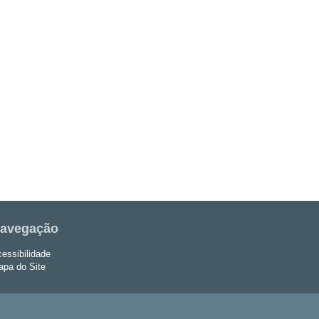
avegação
essibilidade
pa do Site