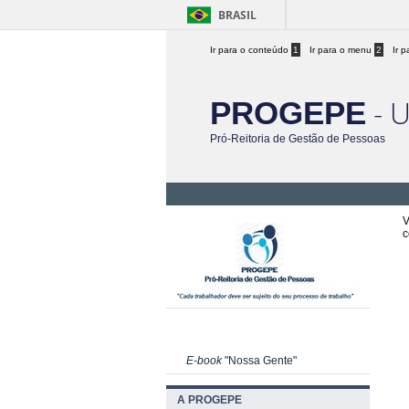
BRASIL
Ir para o conteúdo
1
Ir para o menu
2
Ir 
- 
PROGEPE
Pró-Reitoria de Gestão de Pessoas
V
c
E-book
"Nossa Gente"
A PROGEPE