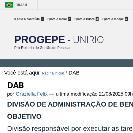
BRASIL
Ir para o conteúdo
1
Ir para o menu
2
Ir para a Busca
3
Ir para o rodapé
4
- UNIRIO
PROGEPE
Pró-Reitoria de Gestão de Pessoas
Você está aqui:
/
DAB
Página Inicial
DAB
por
Graziella Felix
—
última modificação
21/08/2025 09h
DIVISÃO DE ADMINISTRAÇÃO DE BEN
OBJETIVO
Divisão responsável por executar as tare