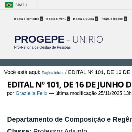
BRASIL
Ir para o conteúdo
1
Ir para o menu
2
Ir para a Busca
3
Ir para o rodapé
4
- UNIRIO
PROGEPE
Pró-Reitoria de Gestão de Pessoas
Você está aqui:
/
EDITAL Nº 101, DE 16 D
Página Inicial
EDITAL Nº 101, DE 16 DE JUNHO D
por
Graziella Felix
—
última modificação
25/11/2025 13h
Departamento de Composição e Regên
Classe:
Professor Adjunto