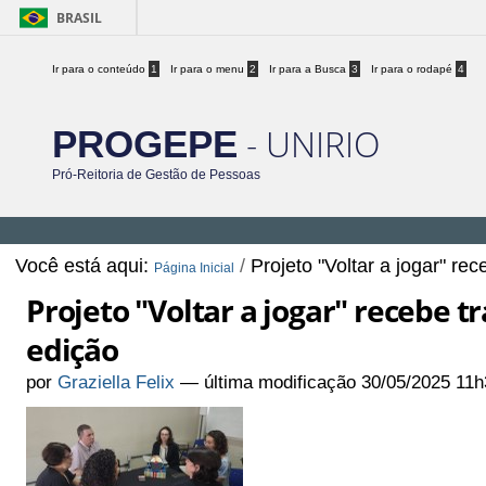
BRASIL
Ir para o conteúdo
1
Ir para o menu
2
Ir para a Busca
3
Ir para o rodapé
4
- UNIRIO
PROGEPE
Pró-Reitoria de Gestão de Pessoas
Você está aqui:
/
Projeto "Voltar a jogar" 
Página Inicial
Projeto "Voltar a jogar" recebe
edição
por
Graziella Felix
—
última modificação
30/05/2025 11h