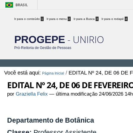
BRASIL
Ir para o conteúdo
1
Ir para o menu
2
Ir para a Busca
3
Ir para o rodapé
4
- UNIRIO
PROGEPE
Pró-Reitoria de Gestão de Pessoas
Você está aqui:
/
EDITAL Nº 24, DE 06 DE
Página Inicial
EDITAL Nº 24, DE 06 DE FEVEREIR
por
Graziella Felix
—
última modificação
24/06/2026 14h
Departamento de Botânica
Classe:
Professor Assistente