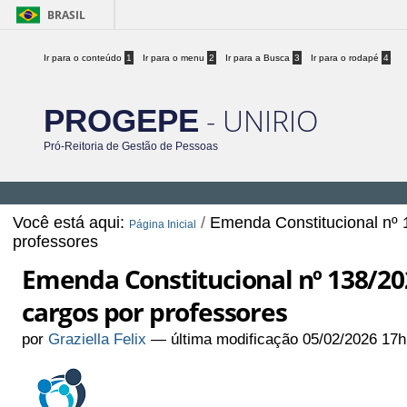
BRASIL
Ir para o conteúdo
1
Ir para o menu
2
Ir para a Busca
3
Ir para o rodapé
4
- UNIRIO
PROGEPE
Pró-Reitoria de Gestão de Pessoas
Você está aqui:
/
Emenda Constitucional nº 
Página Inicial
professores
Emenda Constitucional nº 138/2
cargos por professores
por
Graziella Felix
—
última modificação
05/02/2026 17h