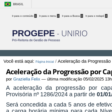
BRASIL
Ir para o conteúdo
1
Ir para o menu
2
Ir para a Busca
3
Ir para o rodapé
4
- UNIRIO
PROGEPE
Pró-Reitoria de Gestão de Pessoas
Você está aqui:
/
Aceleração da Progressão 
Página Inicial
Aceleração da Progressão por Cap
por
Graziella Felix
—
última modificação
05/02/2025 13h
A aceleração da progressão por capaci
Provisória nº 1286/2024 a partir de
01/01
Será concedida a cada 5 anos de efetiv
a carga horária mínima para cada Níve