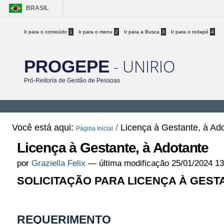
BRASIL
Ir para o conteúdo
1
Ir para o menu
2
Ir para a Busca
3
Ir para o rodapé
4
- UNIRIO
PROGEPE
Pró-Reitoria de Gestão de Pessoas
Você está aqui:
/
Licença à Gestante, à Ad
Página Inicial
Licença à Gestante, à Adotante
por
Graziella Felix
—
última modificação
25/01/2024 1
SOLICITAÇÃO PARA LICENÇA À GEST
REQUERIMENTO