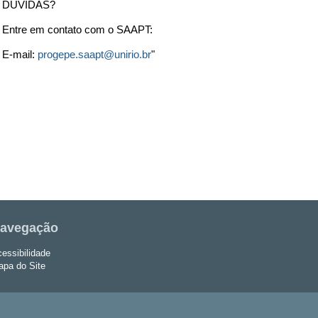
DÚVIDAS?
Entre em contato com o
SAAPT
:
E-mail:
progepe.saapt@unirio.br
"
avegação
essibilidade
pa do Site