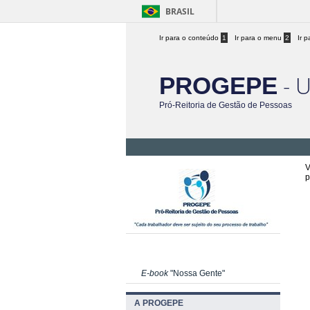
BRASIL
Ir para o conteúdo
1
Ir para o menu
2
Ir 
- 
PROGEPE
Pró-Reitoria de Gestão de Pessoas
V
p
E-book
"Nossa Gente"
A PROGEPE