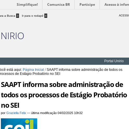
Simplifique!
Comunica BR
Participe
Acesso à info
para a Busca
3
Ir para o rodapé
4
ACESSI
UNIRIO
Portal Unirio
ocê está aqui:
Página Inicial
/
SAAPT informa sobre administração de todos os
rocessos de Estágio Probatório no SEI
SAAPT informa sobre administração de
todos os processos de Estágio Probatório
no SEI
por
Graziella Felix
—
última modificação
04/02/2025 10h32