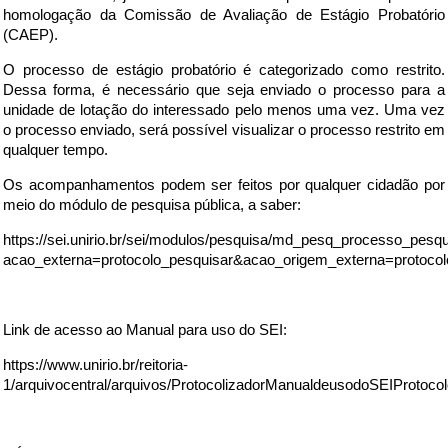
homologação da
Comissão de Avaliação de Estágio Probatório
(CAEP)
.
O processo de estágio probatório é categorizado como restrito.
Dessa forma, é necessário que seja enviado o processo para a
unidade de lotação do interessado pelo menos uma vez. Uma vez
o processo enviado, será possível visualizar o processo restrito em
qualquer tempo.
Os acompanhamentos podem ser feitos por qualquer cidadão por
meio do módulo de pesquisa pública, a saber:
https://sei.unirio.br/sei/modulos/pesquisa/md_pesq_processo_pesqu
acao_externa=protocolo_pesquisar&acao_origem_externa=protoco
Link de acesso ao Manual para uso do SEI:
https://www.unirio.br/reitoria-
1/arquivocentral/arquivos/ProtocolizadorManualdeusodoSEIProtocol