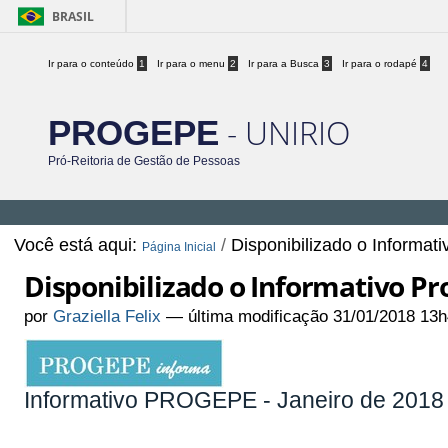
BRASIL
Ir para o conteúdo
1
Ir para o menu
2
Ir para a Busca
3
Ir para o rodapé
4
- UNIRIO
PROGEPE
Pró-Reitoria de Gestão de Pessoas
Você está aqui:
/
Disponibilizado o Informat
Página Inicial
Disponibilizado o Informativo Pr
por
Graziella Felix
—
última modificação
31/01/2018 13h
Informativo PROGEPE - Janeiro de 2018 