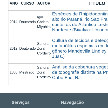
TÍTUL
ANO
CURSO
AUTOR
Espécies de Rhipidodontin
Igor
alto rio Paraná, rio São Fra
2014
Doutorado
Christo
costeiros do Atlântico Lest
Miyahira
Nordeste (Bivalvia: Unionoi
Cultura de tecidos e detec
Sandra
metabólitos especiais em t
2012
Doutorado
Zorat
gênero Mandevilla Lindle
Cordeiro
Juss.)
Análise da cobertura veget
Sandra
de topografia distinta na P
1998
Mestrado
Zorat
Cordeiro
Cabo Frio, RJ
Serviços
Navegação