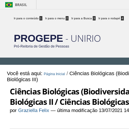
BRASIL
Ir para o conteúdo
1
Ir para o menu
2
Ir para a Busca
3
Ir para o rodapé
4
- UNIRIO
PROGEPE
Pró-Reitoria de Gestão de Pessoas
Você está aqui:
/
Ciências Biológicas (Biodi
Página Inicial
Biológicas III)
Ciências Biológicas (Biodiversida
Biológicas II / Ciências Biológicas 
por
Graziella Felix
—
última modificação
13/07/2021 1