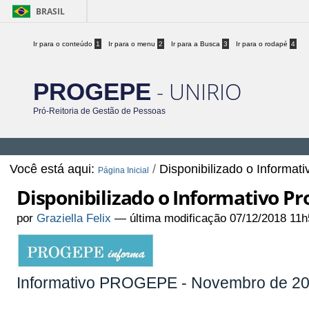
BRASIL
Ir para o conteúdo
1
Ir para o menu
2
Ir para a Busca
3
Ir para o rodapé
4
- UNIRIO
PROGEPE
Pró-Reitoria de Gestão de Pessoas
Você está aqui:
/
Disponibilizado o Informa
Página Inicial
Disponibilizado o Informativo P
por
Graziella Felix
—
última modificação
07/12/2018 11h
Informativo PROGEPE - Novembro de 201