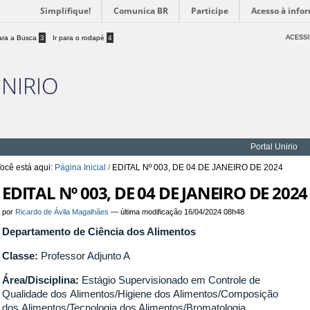
Simplifique!
Comunica BR
Participe
Acesso à info
para a Busca
3
Ir para o rodapé
4
ACESSI
UNIRIO
Portal Unirio
ocê está aqui:
Página Inicial
/
EDITAL Nº 003, DE 04 DE JANEIRO DE 2024
EDITAL Nº 003, DE 04 DE JANEIRO DE 2024
por
Ricardo de Ávila Magalhães
—
última modificação
16/04/2024 08h48
Departamento de Ciência dos Alimentos
Classe:
Professor Adjunto A
Área/Disciplina:
Estágio Supervisionado em Controle de
Qualidade dos Alimentos/Higiene dos Alimentos/Composição
dos Alimentos/Tecnologia dos Alimentos/Bromatologia.