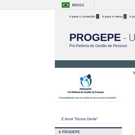
BRASIL
Ir para o conteúdo
1
Ir para o menu
2
Ir 
- 
PROGEPE
Pró-Reitoria de Gestão de Pessoas
V
E-book
"Nossa Gente"
A PROGEPE