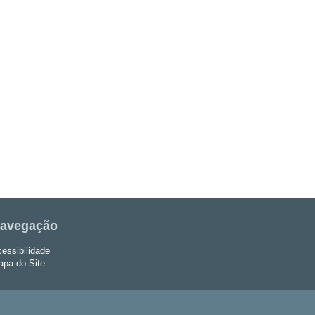
avegação
essibilidade
pa do Site