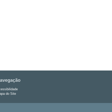
avegação
essibilidade
pa do Site