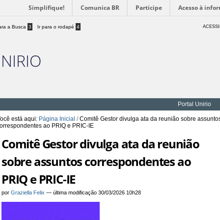
Simplifique!
Comunica BR
Participe
Acesso à info
para a Busca
3
Ir para o rodapé
4
ACESSI
UNIRIO
Portal Unirio
ocê está aqui:
Página Inicial
/
Comitê Gestor divulga ata da reunião sobre assunto
orrespondentes ao PRIQ e PRIC-IE
Comitê Gestor divulga ata da reunião
sobre assuntos correspondentes ao
PRIQ e PRIC-IE
por
Graziella Felix
—
última modificação
30/03/2026 10h28