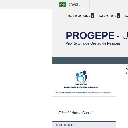
BRASIL
Ir para o conteúdo
1
Ir para o menu
2
Ir 
- 
PROGEPE
Pró-Reitoria de Gestão de Pessoas
V
c
E-book
"Nossa Gente"
A PROGEPE