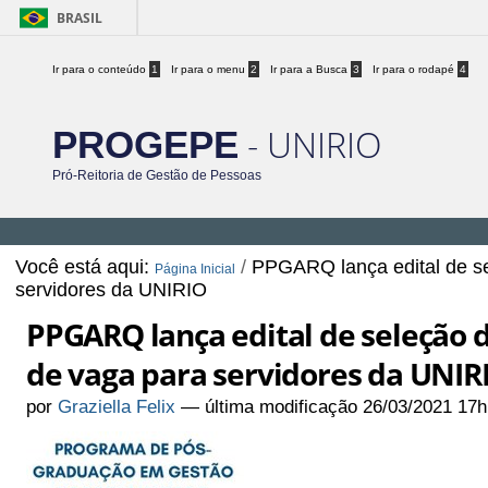
BRASIL
Ir para o conteúdo
1
Ir para o menu
2
Ir para a Busca
3
Ir para o rodapé
4
- UNIRIO
PROGEPE
Pró-Reitoria de Gestão de Pessoas
Você está aqui:
/
PPGARQ lança edital de se
Página Inicial
servidores da UNIRIO
PPGARQ lança edital de seleção 
de vaga para servidores da UNIR
por
Graziella Felix
—
última modificação
26/03/2021 17h