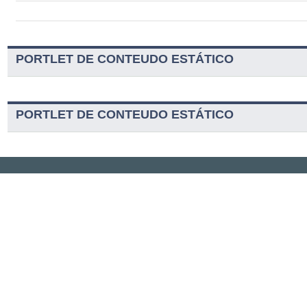
PORTLET DE CONTEUDO ESTÁTICO
PORTLET DE CONTEUDO ESTÁTICO
Serviços
Navegação
Contatos
Acessibilidade
Guia Telefônico
Mapa do Site
Portal Unirio