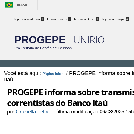
BRASIL
Ir para o conteúdo
1
Ir para o menu
2
Ir para a Busca
3
Ir para o rodapé
4
- UNIRIO
PROGEPE
Pró-Reitoria de Gestão de Pessoas
Você está aqui:
/
PROGEPE informa sobre tr
Página Inicial
Itaú
PROGEPE informa sobre transmi
correntistas do Banco Itaú
por
Graziella Felix
—
última modificação
06/03/2025 15h