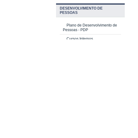
DESENVOLVIMENTO DE
PESSOAS
Plano de Desenvolvimento de
Pessoas - PDP
Cursos Internos
Cursos Externos (Escolas de
Governo)
Multiplicadores do Saber
PRIQ e PRIC-IE
Investimento
AVALIAÇÃO DE DESEMPENHO
Ciclo 2025 (Servidores TAE)
Estágio Probatório (Novas
Atualizações)