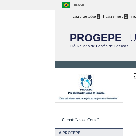
BRASIL
Ir para o conteúdo
1
Ir para o menu
2
Ir 
- 
PROGEPE
Pró-Reitoria de Gestão de Pessoas
V
f
E-book
"Nossa Gente"
A PROGEPE