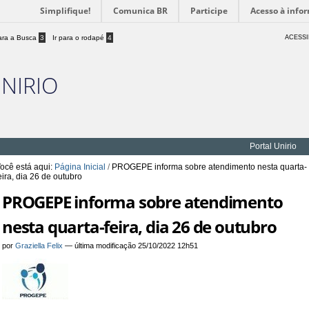
Simplifique!
Comunica BR
Participe
Acesso à info
para a Busca
3
Ir para o rodapé
4
ACESSI
UNIRIO
Portal Unirio
ocê está aqui:
Página Inicial
/
PROGEPE informa sobre atendimento nesta quarta-
eira, dia 26 de outubro
PROGEPE informa sobre atendimento
nesta quarta-feira, dia 26 de outubro
por
Graziella Felix
—
última modificação
25/10/2022 12h51