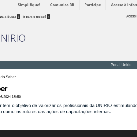
Simplifique!
Comunica BR
Participe
Acesso à info
para a Busca
3
Ir para o rodapé
4
ACESSI
UNIRIO
Portal Unirio
s do Saber
ber
03/2024 18h50
 tem o objetivo de valorizar os profissionais da UNIRIO estimuland
o como instrutores das ações de capacitações internas.