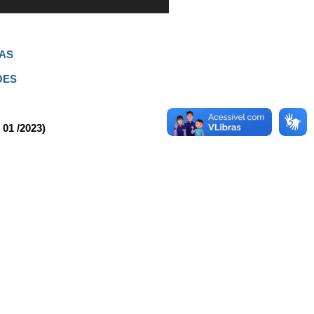
NAS
ÔES
01 /2023)