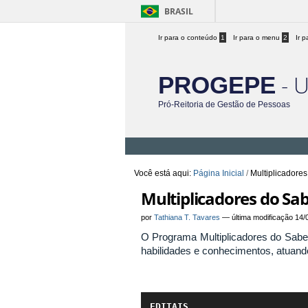
BRASIL
Ir para o conteúdo
1
Ir para o menu
2
Ir 
- 
PROGEPE
Pró-Reitoria de Gestão de Pessoas
Você está aqui:
Página Inicial
/
Multiplicadore
Multiplicadores do Sa
por
Tathiana T. Tavares
—
última modificação
14/
O Programa Multiplicadores do Saber
habilidades e conhecimentos, atuand
EDITAIS