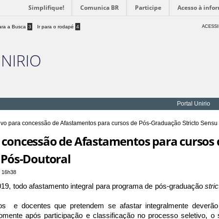
Simplifique!
Comunica BR
Participe
Acesso à info
para a Busca
3
Ir para o rodapé
4
ACESSI
UNIRIO
Portal Unirio
ivo para concessão de Afastamentos para cursos de Pós-Graduação Stricto Sensu 
a concessão de Afastamentos para cursos
o Pós-Doutoral
 16h38
19, todo afastamento integral para programa de pós-graduação
stri
ivos e docentes que pretendem se afastar integralmente deverão
Somente após participação e classificação no processo seletivo, o