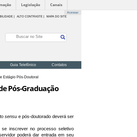
rmação
Legislação
Canais
Acessar
BILIDADE
|
ALTO CONTRASTE |
MAPA DO SITE
Guia Telefônico
Contatos
e Estágio Pós-Doutoral
 de Pós-Graduação
cto sensu
e pós-doutorado deverá ser
 se inscrever no processo seletivo
 servidor poderá dar entrada em seu