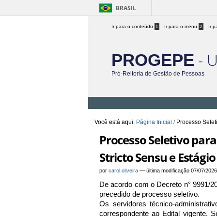
BRASIL
Ir para o conteúdo
1
Ir para o menu
2
Ir 
- 
PROGEPE
Pró-Reitoria de Gestão de Pessoas
Você está aqui:
Página Inicial
/
Processo Selet
Processo Seletivo par
Stricto Sensu e Estági
por
carol.oliveira
—
última modificação
07/07/2026
De acordo com o Decreto n° 9991/20
precedido de processo seletivo.
Os servidores técnico-administrat
correspondente ao Edital vigente. 