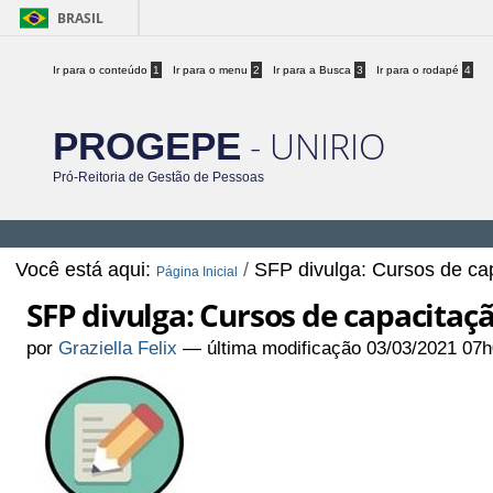
BRASIL
Ir para o conteúdo
1
Ir para o menu
2
Ir para a Busca
3
Ir para o rodapé
4
- UNIRIO
PROGEPE
Pró-Reitoria de Gestão de Pessoas
Você está aqui:
/
SFP divulga: Cursos de ca
Página Inicial
SFP divulga: Cursos de capacitaç
por
Graziella Felix
—
última modificação
03/03/2021 07h