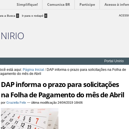
Simplifique!
Comunica BR
Participe
Acesso à info
para a Busca
3
Ir para o rodapé
4
ACESSI
UNIRIO
Portal Unirio
ocê está aqui:
Página Inicial
/
DAP informa o prazo para solicitações na Folha de
agamento do mês de Abril
DAP informa o prazo para solicitações
na Folha de Pagamento do mês de Abril
por
Graziella Felix
—
última modificação
24/04/2019 16h06