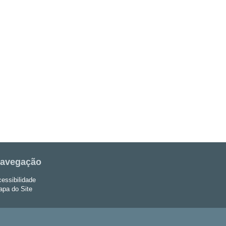
avegação
essibilidade
pa do Site