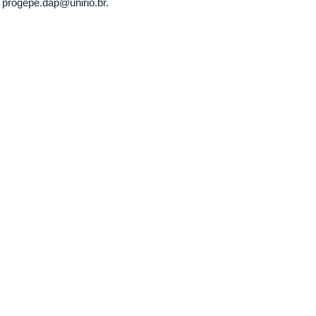
progepe.dap@unirio.br.