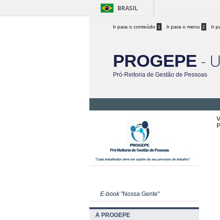
BRASIL
Ir para o conteúdo
1
Ir para o menu
2
Ir 
- 
PROGEPE
Pró-Reitoria de Gestão de Pessoas
V
P
E-book
"Nossa Gente"
A PROGEPE