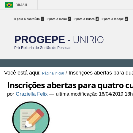
BRASIL
Ir para o conteúdo
1
Ir para o menu
2
Ir para a Busca
3
Ir para o rodapé
4
- UNIRIO
PROGEPE
Pró-Reitoria de Gestão de Pessoas
Você está aqui:
/
Inscrições abertas para qu
Página Inicial
Inscrições abertas para quatro c
por
Graziella Felix
—
última modificação
16/04/2019 13h