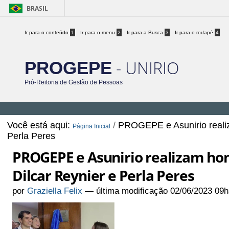
BRASIL
Ir para o conteúdo
1
Ir para o menu
2
Ir para a Busca
3
Ir para o rodapé
4
- UNIRIO
PROGEPE
Pró-Reitoria de Gestão de Pessoas
Você está aqui:
/
PROGEPE e Asunirio reali
Página Inicial
Perla Peres
PROGEPE e Asunirio realizam h
Dilcar Reynier e Perla Peres
por
Graziella Felix
—
última modificação
02/06/2023 09h