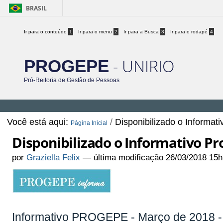
BRASIL
Ir para o conteúdo
1
Ir para o menu
2
Ir para a Busca
3
Ir para o rodapé
4
- UNIRIO
PROGEPE
Pró-Reitoria de Gestão de Pessoas
Você está aqui:
/
Disponibilizado o Informat
Página Inicial
Disponibilizado o Informativo Pr
por
Graziella Felix
—
última modificação
26/03/2018 15h
Informativo PROGEPE - Março de 2018 - 