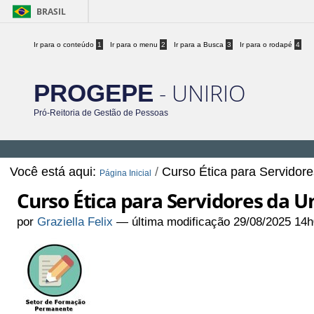
BRASIL
Ir para o conteúdo
1
Ir para o menu
2
Ir para a Busca
3
Ir para o rodapé
4
- UNIRIO
PROGEPE
Pró-Reitoria de Gestão de Pessoas
Você está aqui:
/
Curso Ética para Servidore
Página Inicial
Curso Ética para Servidores da Un
por
Graziella Felix
—
última modificação
29/08/2025 14h