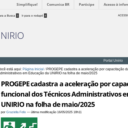
Simplifique!
Comunica BR
Participe
Acesso à info
para a Busca
3
Ir para o rodapé
4
ACESSI
UNIRIO
Portal Unirio
ocê está aqui:
Página Inicial
/
PROGEPE cadastra a aceleração por capacitação da
dministrativos em Educação da UNIRIO na folha de maio/2025
PROGEPE cadastra a aceleração por capa
funcional dos Técnicos Administrativos 
UNIRIO na folha de maio/2025
por
Graziella Felix
—
última modificação
16/05/2025 18h11