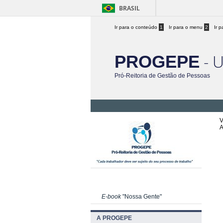
BRASIL
Ir para o conteúdo
1
Ir para o menu
2
Ir 
- 
PROGEPE
Pró-Reitoria de Gestão de Pessoas
V
A
E-book
"Nossa Gente"
A PROGEPE