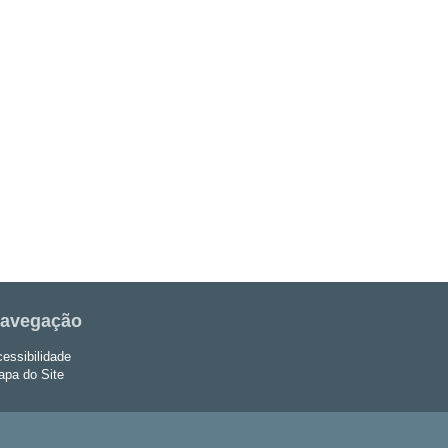
avegação
essibilidade
pa do Site