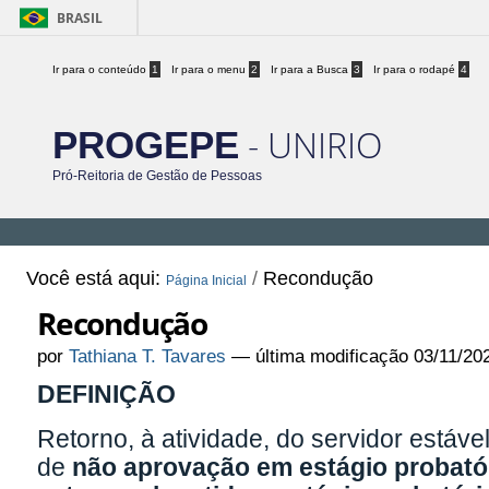
BRASIL
Ir para o conteúdo
1
Ir para o menu
2
Ir para a Busca
3
Ir para o rodapé
4
- UNIRIO
PROGEPE
Pró-Reitoria de Gestão de Pessoas
Você está aqui:
/
Recondução
Página Inicial
Recondução
por
Tathiana T. Tavares
—
última modificação
03/11/20
DEFINIÇÃO
Retorno, à atividade, do servidor estáv
de
não aprovação em estágio probató