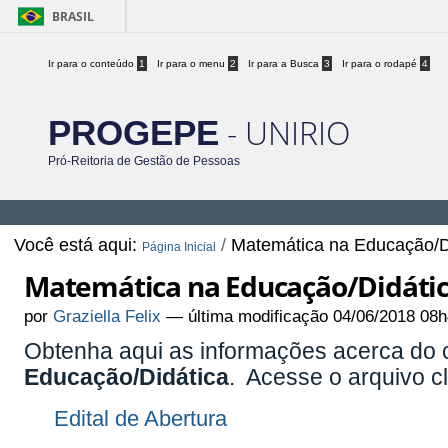
BRASIL
Ir para o conteúdo
1
Ir para o menu
2
Ir para a Busca
3
Ir para o rodapé
4
- UNIRIO
PROGEPE
Pró-Reitoria de Gestão de Pessoas
Você está aqui:
/
Matemática na Educação/D
Página Inicial
Matemática na Educação/Didáti
por
Graziella Felix
—
última modificação
04/06/2018 08h
Obtenha aqui as informações acerca do 
Educação/Didática
. Acesse o arquivo c
Edital de Abertura