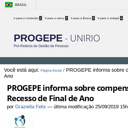
BRASIL
Ir para o conteúdo
1
Ir para o menu
2
Ir para a Busca
3
Ir para o rodapé
4
- UNIRIO
PROGEPE
Pró-Reitoria de Gestão de Pessoas
Você está aqui:
/
PROGEPE informa sobre co
Página Inicial
Ano
PROGEPE informa sobre compens
Recesso de Final de Ano
por
Graziella Felix
—
última modificação
25/09/2019 15h