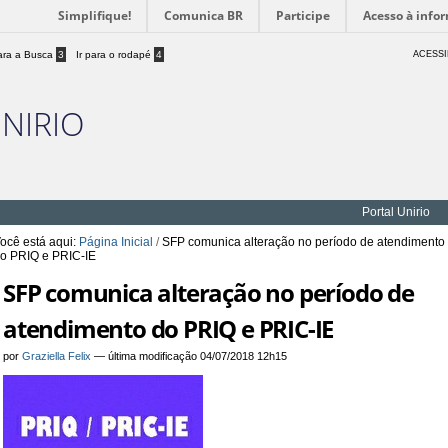
Simplifique!
Comunica BR
Participe
Acesso à info
para a Busca
3
Ir para o rodapé
4
ACESSI
UNIRIO
Portal Unirio
ocê está aqui:
Página Inicial
/
SFP comunica alteração no período de atendimento
o PRIQ e PRIC-IE
SFP comunica alteração no período de
atendimento do PRIQ e PRIC-IE
por
Graziella Felix
—
última modificação
04/07/2018 12h15