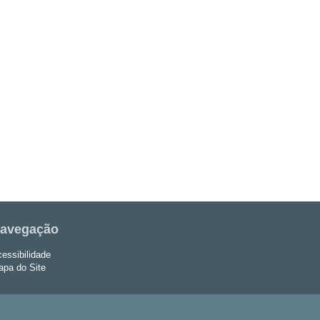
avegação
essibilidade
pa do Site