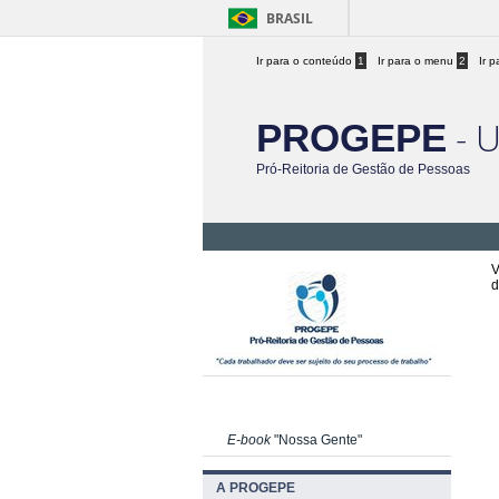
BRASIL
Ir para o conteúdo
1
Ir para o menu
2
Ir 
- 
PROGEPE
Pró-Reitoria de Gestão de Pessoas
V
d
E-book
"Nossa Gente"
A PROGEPE