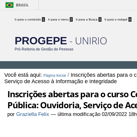
BRASIL
Ir para o conteúdo
1
Ir para o menu
2
Ir para a Busca
3
Ir para o rodapé
4
- UNIRIO
PROGEPE
Pró-Reitoria de Gestão de Pessoas
Você está aqui:
/
Inscrições abertas para o 
Página Inicial
Serviço de Acesso à Informação e Integridade
Inscrições abertas para o curso 
Pública: Ouvidoria, Serviço de A
por
Graziella Felix
—
última modificação
02/09/2022 18h