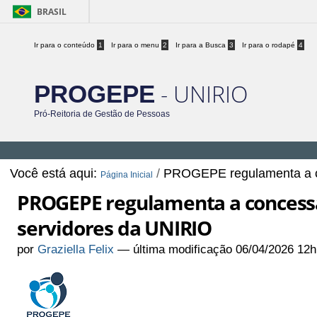
BRASIL
Ir para o conteúdo
1
Ir para o menu
2
Ir para a Busca
3
Ir para o rodapé
4
- UNIRIO
PROGEPE
Pró-Reitoria de Gestão de Pessoas
Você está aqui:
/
PROGEPE regulamenta a co
Página Inicial
PROGEPE regulamenta a concessã
servidores da UNIRIO
por
Graziella Felix
—
última modificação
06/04/2026 12h