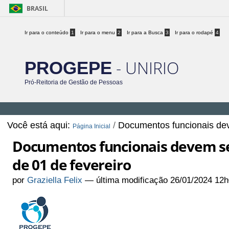
BRASIL
Ir para o conteúdo
1
Ir para o menu
2
Ir para a Busca
3
Ir para o rodapé
4
- UNIRIO
PROGEPE
Pró-Reitoria de Gestão de Pessoas
Você está aqui:
/
Documentos funcionais deve
Página Inicial
Documentos funcionais devem ser
de 01 de fevereiro
por
Graziella Felix
—
última modificação
26/01/2024 12h