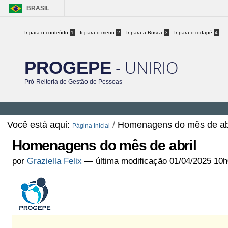
BRASIL
Ir para o conteúdo
1
Ir para o menu
2
Ir para a Busca
3
Ir para o rodapé
4
- UNIRIO
PROGEPE
Pró-Reitoria de Gestão de Pessoas
Você está aqui:
/
Homenagens do mês de abr
Página Inicial
Homenagens do mês de abril
por
Graziella Felix
—
última modificação
01/04/2025 10h