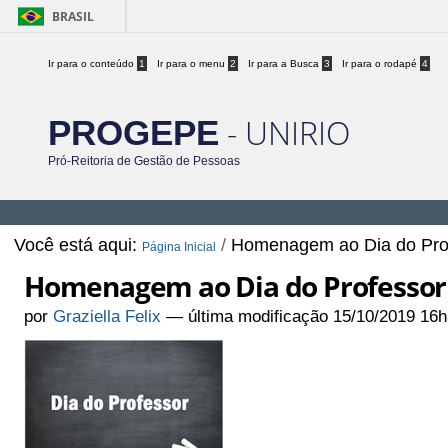
BRASIL
Ir para o conteúdo
1
Ir para o menu
2
Ir para a Busca
3
Ir para o rodapé
4
- UNIRIO
PROGEPE
Pró-Reitoria de Gestão de Pessoas
Você está aqui:
/
Homenagem ao Dia do Pro
Página Inicial
Homenagem ao Dia do Professor
por
Graziella Felix
—
última modificação
15/10/2019 16h