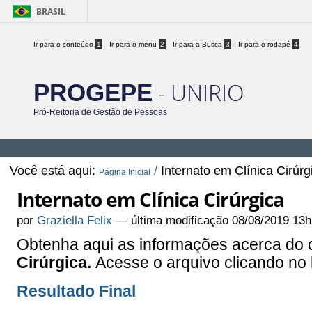
BRASIL
Ir para o conteúdo
1
Ir para o menu
2
Ir para a Busca
3
Ir para o rodapé
4
- UNIRIO
PROGEPE
Pró-Reitoria de Gestão de Pessoas
Você está aqui:
/
Internato em Clínica Cirúrg
Página Inicial
Internato em Clínica Cirúrgica
por
Graziella Felix
—
última modificação
08/08/2019 13h
Obtenha aqui as informações acerca do
Cirúrgica.
Acesse o arquivo clicando no 
Resultado Final