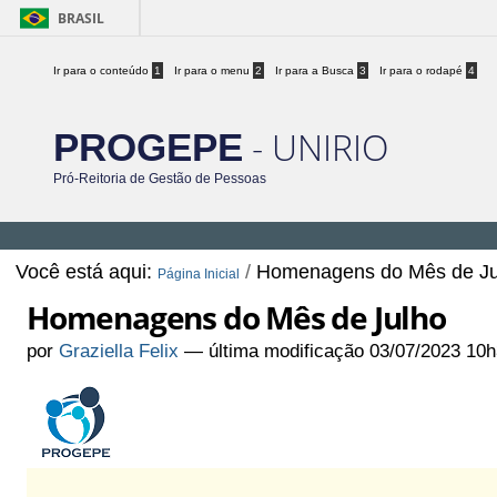
BRASIL
Ir para o conteúdo
1
Ir para o menu
2
Ir para a Busca
3
Ir para o rodapé
4
- UNIRIO
PROGEPE
Pró-Reitoria de Gestão de Pessoas
Você está aqui:
/
Homenagens do Mês de Ju
Página Inicial
Homenagens do Mês de Julho
por
Graziella Felix
—
última modificação
03/07/2023 10h