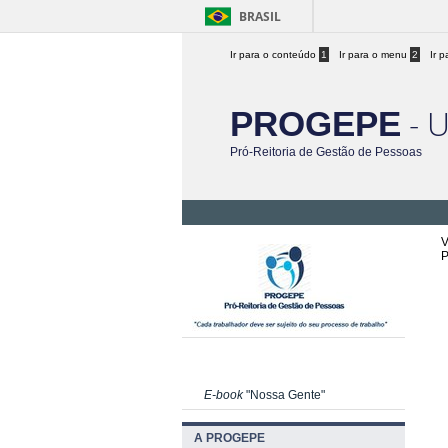
BRASIL
Ir para o conteúdo
1
Ir para o menu
2
Ir 
- 
PROGEPE
Pró-Reitoria de Gestão de Pessoas
V
P
E-book
"Nossa Gente"
A PROGEPE