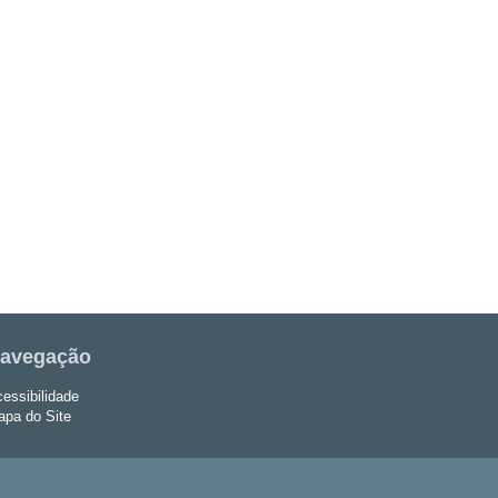
avegação
essibilidade
pa do Site