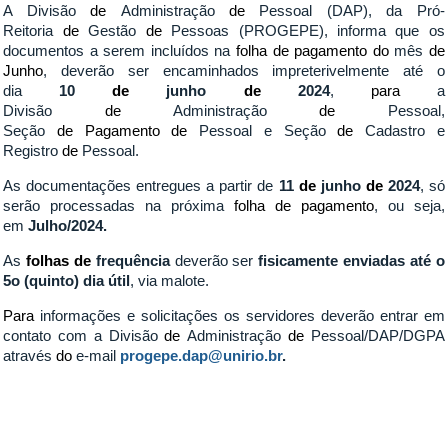
A Divisão
de
Administração
de
Pessoal (DAP), da Pró-
Reitoria
de
Gestão
de
Pessoas (PROGEPE), informa que os
documentos a serem incluídos na
folha
de
pagamento
do
mês
de
Junho
, deverão ser encaminhados impreterivelmente até o
dia
10
de
junho
de
2024
,
para
a
Divisão
de
Administração
de
Pessoal,
Seção
de
Pagamento
de
Pessoal e Seção
de
Cadastro e
Registro
de
Pessoal.
As documentações entregues a partir de
11
de
junho
de
2024
, só
serão processadas na próxima
folha
de
pagamento
, ou seja,
em
Julho
/2024.
As
folhas
de
frequência
deverão ser
fisicamente enviadas até o
5o (quinto) dia útil
, via malote.
Para
informações e solicitações os servidores deverão entrar em
contato com a Divisão
de
Administração
de
Pessoal/DAP/DGPA
através
do
e-mail
progepe.dap@unirio.br
.