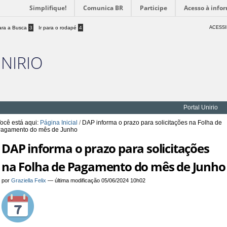
Simplifique!
Comunica BR
Participe
Acesso à info
para a Busca
3
Ir para o rodapé
4
ACESSI
UNIRIO
Portal Unirio
ocê está aqui:
Página Inicial
/
DAP informa o prazo para solicitações na Folha de
agamento do mês de Junho
DAP informa o prazo para solicitações
na Folha de Pagamento do mês de Junho
por
Graziella Felix
—
última modificação
05/06/2024 10h02