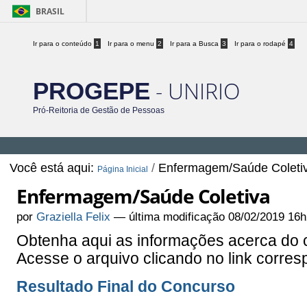
BRASIL
Ir para o conteúdo
1
Ir para o menu
2
Ir para a Busca
3
Ir para o rodapé
4
- UNIRIO
PROGEPE
Pró-Reitoria de Gestão de Pessoas
Você está aqui:
/
Enfermagem/Saúde Coleti
Página Inicial
Enfermagem/Saúde Coletiva
por
Graziella Felix
—
última modificação
08/02/2019 16h
Obtenha aqui as informações acerca do
Acesse o arquivo clicando no link corres
Resultado Final do Concurso