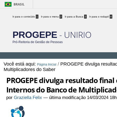
BRASIL
Ir para o conteúdo
1
Ir para o menu
2
Ir para a Busca
3
Ir para o rodapé
4
- UNIRIO
PROGEPE
Pró-Reitoria de Gestão de Pessoas
Você está aqui:
/
PROGEPE divulga resultado 
Página Inicial
Multiplicadores do Saber
PROGEPE divulga resultado final 
Internos do Banco de Multiplicad
por
Graziella Felix
—
última modificação
14/03/2024 18h