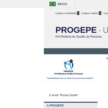
BRASIL
Ir para o conteúdo
1
Ir para o menu
2
Ir 
- 
PROGEPE
Pró-Reitoria de Gestão de Pessoas
V
E-book
"Nossa Gente"
A PROGEPE