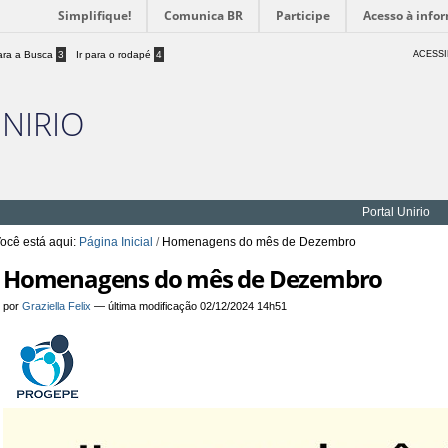
Simplifique!
Comunica BR
Participe
Acesso à info
para a Busca
3
Ir para o rodapé
4
ACESSI
UNIRIO
Portal Unirio
ocê está aqui:
Página Inicial
/
Homenagens do mês de Dezembro
Homenagens do mês de Dezembro
por
Graziella Felix
—
última modificação
02/12/2024 14h51