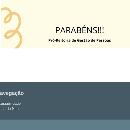
avegação
essibilidade
pa do Site