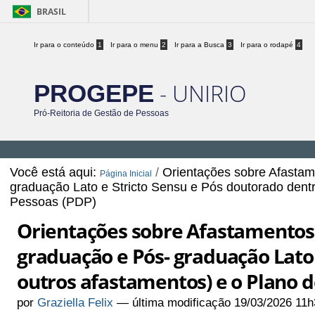
BRASIL
Ir para o conteúdo
1
Ir para o menu
2
Ir para a Busca
3
Ir para o rodapé
4
- UNIRIO
PROGEPE
Pró-Reitoria de Gestão de Pessoas
Você está aqui:
/
Orientações sobre Afastam
Página Inicial
graduação Lato e Stricto Sensu e Pós doutorado dent
Pessoas (PDP)
Orientações sobre Afastamentos 
graduação e Pós- graduação Lato 
outros afastamentos) e o Plano 
por
Graziella Felix
—
última modificação
19/03/2026 11h