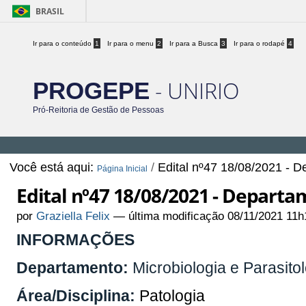
BRASIL
Ir para o conteúdo
1
Ir para o menu
2
Ir para a Busca
3
Ir para o rodapé
4
- UNIRIO
PROGEPE
Pró-Reitoria de Gestão de Pessoas
Você está aqui:
/
Edital nº47 18/08/2021 - D
Página Inicial
Edital nº47 18/08/2021 - Departa
por
Graziella Felix
—
última modificação
08/11/2021 11h
INFORMAÇÕES
Departamento:
Microbiologia e Parasito
Área/Disciplina:
Patologia