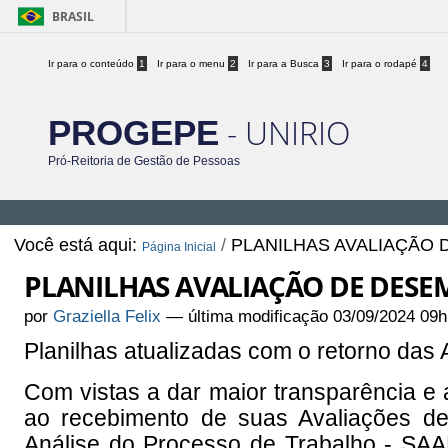
BRASIL
Ir para o conteúdo
1
Ir para o menu
2
Ir para a Busca
3
Ir para o rodapé
4
- UNIRIO
PROGEPE
Pró-Reitoria de Gestão de Pessoas
Você está aqui:
/
PLANILHAS AVALIAÇÃO
Página Inicial
PLANILHAS AVALIAÇÃO DE DES
por
Graziella Felix
—
última modificação
03/09/2024 09h
Planilhas atualizadas com o retorno da
Com vistas a dar maior transparência e
ao recebimento de suas Avaliações 
Análise do Processo de Trabalho - SAAP