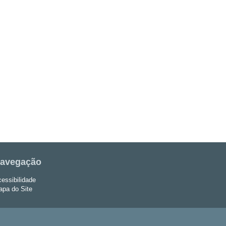
avegação
essibilidade
pa do Site