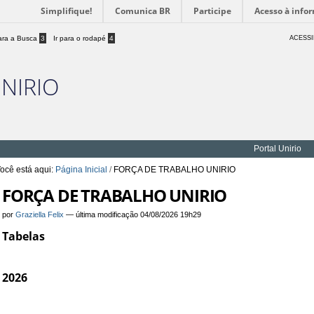
Simplifique!
Comunica BR
Participe
Acesso à info
para a Busca
3
Ir para o rodapé
4
ACESSI
UNIRIO
Portal Unirio
ocê está aqui:
Página Inicial
/
FORÇA DE TRABALHO UNIRIO
FORÇA DE TRABALHO UNIRIO
por
Graziella Felix
—
última modificação
04/08/2026 19h29
Tabelas
2026