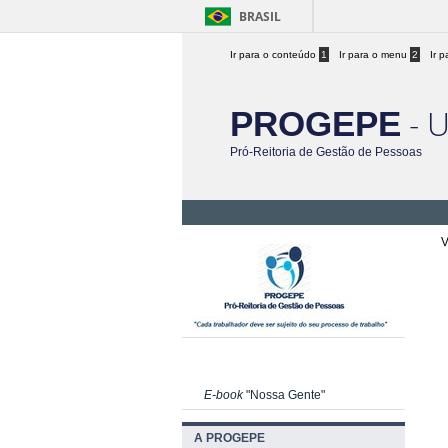
BRASIL
Ir para o conteúdo
1
Ir para o menu
2
Ir 
- 
PROGEPE
Pró-Reitoria de Gestão de Pessoas
V
E-book
"Nossa Gente"
A PROGEPE