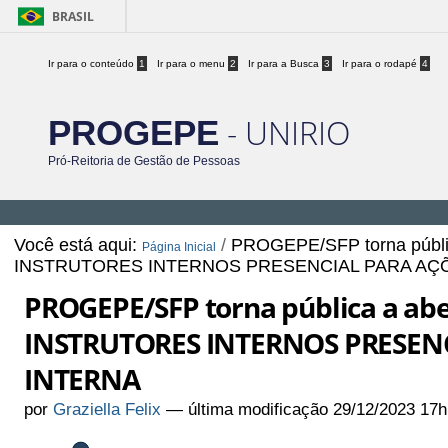
BRASIL
Ir para o conteúdo
1
Ir para o menu
2
Ir para a Busca
3
Ir para o rodapé
4
- UNIRIO
PROGEPE
Pró-Reitoria de Gestão de Pessoas
Você está aqui:
/
PROGEPE/SFP torna públic
Página Inicial
INSTRUTORES INTERNOS PRESENCIAL PARA AÇ
PROGEPE/SFP torna pública a abe
INSTRUTORES INTERNOS PRESEN
INTERNA
por
Graziella Felix
—
última modificação
29/12/2023 17h